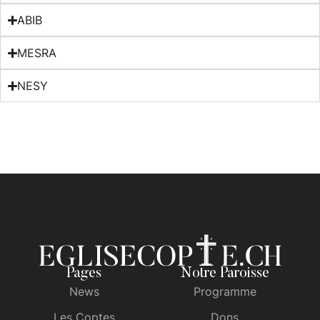
ABIB
MESRA
NESY
Pages
Notre Paroisse
News
Programme
Les Coptes
Dons