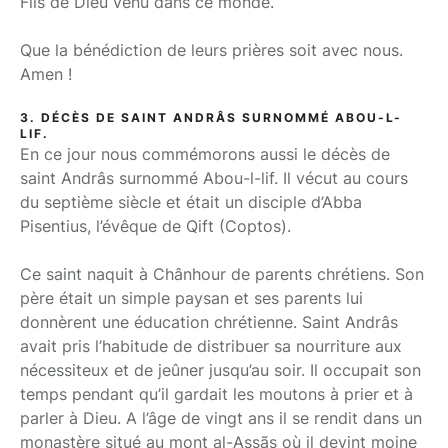
Fils de Dieu venu dans ce monde.
Que la bénédiction de leurs prières soit avec nous.
Amen !
3. DÉCÈS DE SAINT ANDRÂS SURNOMMÉ ABOU-L-
LIF.
En ce jour nous commémorons aussi le décès de
saint Andrâs surnommé Abou-l-lif. Il vécut au cours
du septième siècle et était un disciple d’Abba
Pisentius, l’évêque de Qift (Coptos).
Ce saint naquit à Chânhour de parents chrétiens. Son
père était un simple paysan et ses parents lui
donnèrent une éducation chrétienne. Saint Andrâs
avait pris l’habitude de distribuer sa nourriture aux
nécessiteux et de jeûner jusqu’au soir. Il occupait son
temps pendant qu’il gardait les moutons à prier et à
parler à Dieu. A l’âge de vingt ans il se rendit dans un
monastère situé au mont al-Assãs où il devint moine