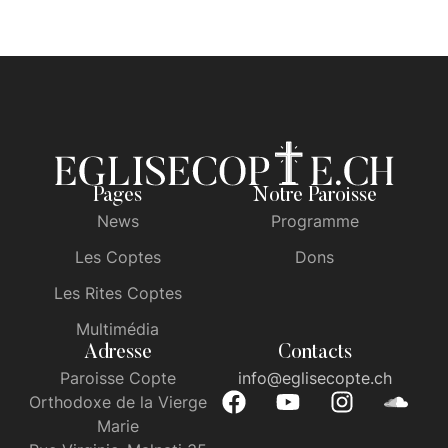
Pages
Notre Paroisse
News
Programme
Les Coptes
Dons
Les Rites Coptes
Multimédia
Adresse
Contacts
Paroisse Copte
info@eglisecopte.ch
Orthodoxe de la Vierge
Marie