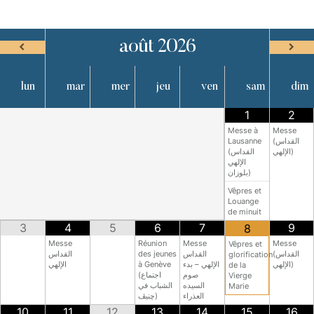
août
2026
lun
mar
mer
jeu
ven
sam
dim
1
2
Messe à
Messe
Lausanne
(القداس
الإلهي)
(القداس
الإلهي
بلوزان)
Vêpres et
Louange
de minuit
3
4
5
6
7
9
8
Messe
Réunion
Messe
Messe
Vêpres et
القداس
des jeunes
القداس
(القداس
glorification
الإلهي
à Genève
الإلهي – بدء
الإلهي)
de la
صوم
(اجتماع
Vierge
السيده
الشباب في
Marie
العذراء
چنيڤ)
10
11
12
13
14
15
16