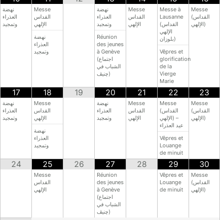
نهضة
Messe
نهضة
Messe
Messe à
Messe
العذراء
القداس
العذراء
القداس
Lausanne
(القداس
الإلهي)
(القداس
الإلهي
وتمجيد
الإلهي
وتمجيد
الإلهي
نهضة
Réunion
بلوزان)
العذراء
des jeunes
وتمجيد
à Genève
Vêpres et
(اجتماع
glorification
الشباب في
de la
چنيڤ)
Vierge
Marie
17
18
19
20
21
22
23
نهضة
Messe
نهضة
Messe
Messe
Messe
(القداس
(القداس
القداس
العذراء
القداس
العذراء
الإلهي)
الإلهي) –
الإلهي
وتمجيد
الإلهي
وتمجيد
عيد العذراء
نهضة
العذراء
Vêpres et
وتمجيد
Louange
de minuit
24
25
26
27
28
29
30
Messe
Réunion
Vêpres et
Messe
القداس
des jeunes
Louange
(القداس
الإلهي
à Genève
de minuit
الإلهي)
(اجتماع
الشباب في
چنيڤ)