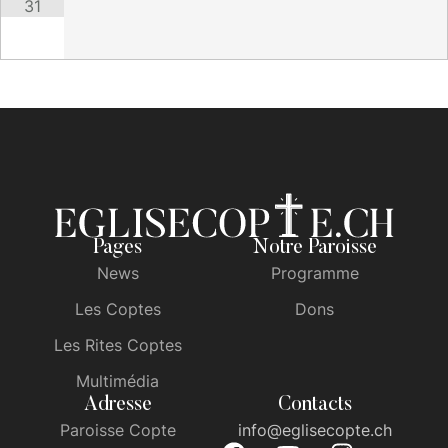
31
Pages
Notre Paroisse
News
Programme
Les Coptes
Dons
Les Rites Coptes
Multimédia
Adresse
Contacts
Paroisse Copte
info@eglisecopte.ch