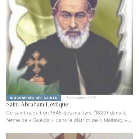
au Seigneur Jésus Christ constate que la vie terrestre
n'a vraiment aucune importance.Nous vous
présentons l'histoire d'un jeune homme de 12 …
3 novembre 2015
BIOGRAPHIES DES SAINTS
Saint Abraham L’évêque
Ce saint naquit en 1545 des martyrs (1829) dans la
ferme de « Guélda » dans le district de « Mallawy »
du gouvernorat de Minieh et se prénommait Paul
(Boulos).Ses parents étaient pieux et lui donnèrent