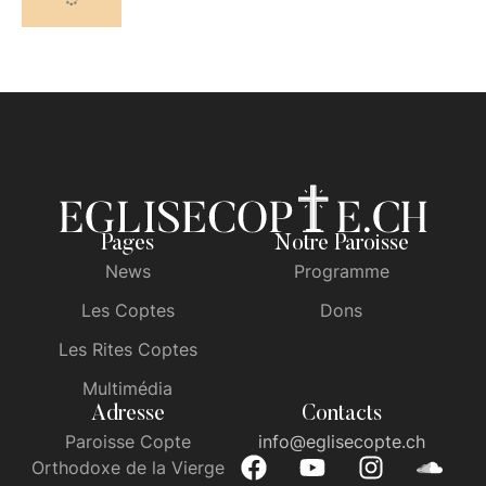
dernier l'informa que Saint Démétrius lui succèdera
en lui donnant ce signe: "Demain, un homme viendra
vers toi, avec une grappe de raisins …
3 novembre 2015
BIOGRAPHIES DES SAINTS
Saint Dioscoros et Séclapios les frères martyrs
Le roi Déoclétien persécuta les chrétiens qui
refusaient d’adorer les idoles d’une façon assez
redoutable.Dioscoros le prêtre, son frère Séclapios le
diacre et 8140 autres personnes furent martyrisés et