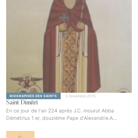
une éducation chrétienne et lui firent apprendre les
sciences religieuses et les louanges de l’Eglise.Ce
saint ayant excellé …
3 novembre 2015
BIOGRAPHIES DES SAINTS
Saint Dimitri
En ce jour de l'an 224 après J.C. mourut Abba
Démétrius 1 er, douzième Pape d'Alexandrie.A
l'approche de sa mort, Saint Julien, onzième Pape
d'Alexandrie, vit l'ange du Seigneur en songe. Ce