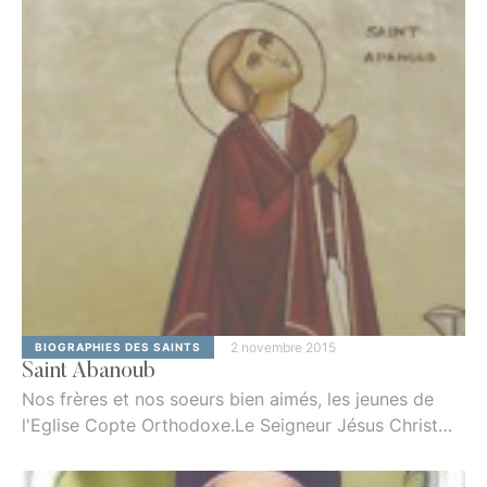
à ces ermites errants, quand leur fin était proche,
pour nous faire connaître l’histoire de leur vie et …
2 novembre 2015
BIOGRAPHIES DES SAINTS
Saint Abanoub
Nos frères et nos soeurs bien aimés, les jeunes de
l'Eglise Copte Orthodoxe.Le Seigneur Jésus Christ
est un père Tendre, une source de miséricorde,
d'amour pour ses enfants. Celui ou celle qui a goûté