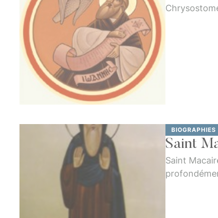
Chrysostome d
de Saint Jac
BIOGRAPHIES
Saint M
Saint Macair
profondément
dans le resp
émaillent la v