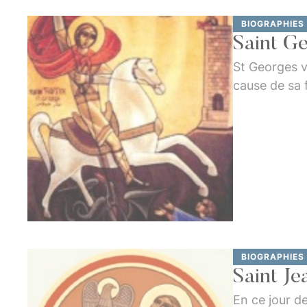
BIOGRAPHIES
Saint G
St Georges v
cause de sa f
railleries et
martyr.Sain
BIOGRAPHIES
Saint Je
En ce jour de