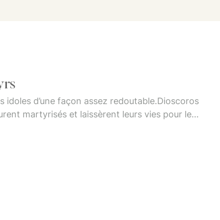
yrs
les idoles d’une façon assez redoutable.Dioscoros
rent martyrisés et laissèrent leurs vies pour le
e Touba (calendrier copte).Un monastère fut bâti