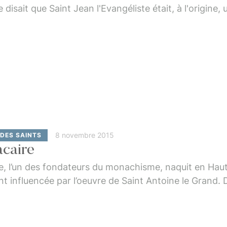
isait que Saint Jean l'Evangéliste était, à l'origine, u
ques le Majeur, qui fut tué par Hérode.Le Seigneur l'a
8 novembre 2015
 DES SAINTS
acaire
e, l’un des fondateurs du monachisme, naquit en Haute
 influencée par l’oeuvre de Saint Antoine le Grand. 
ect et la révérence de la vie monastique qu’il finit
ie solitaire …