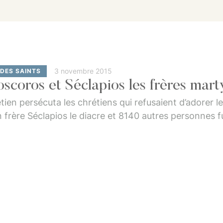
3 novembre 2015
 DES SAINTS
oscoros et Séclapios les frères mart
étien persécuta les chrétiens qui refusaient d’adorer 
n frère Séclapios le diacre et 8140 autres personnes fu
ssacre dura 3jours : Le 29 Kiahk et le premier jour d
r …