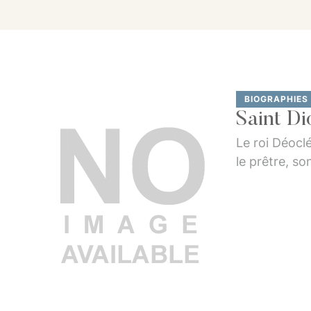
BIOGRAPHIES
Saint Di
Le roi Déocl
le prêtre, so
Christ.Ce ma
pour honore