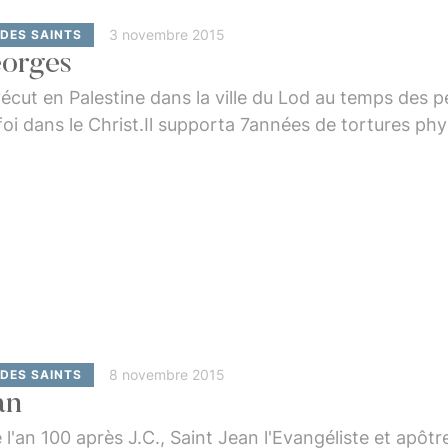
3 novembre 2015
 DES SAINTS
eorges
écut en Palestine dans la ville du Lod au temps des pe
oi dans le Christ.Il supporta 7années de tortures phys
 l'emprisonnement.Finalement, ils lui tranchèrent la têt
t Gorges …
8 novembre 2015
 DES SAINTS
an
 l'an 100 après J.C., Saint Jean l'Evangéliste et apôt