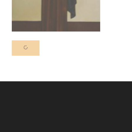
BIOGRAPHIES
Saint M
Avant la venu
importante a
renommée du 
…