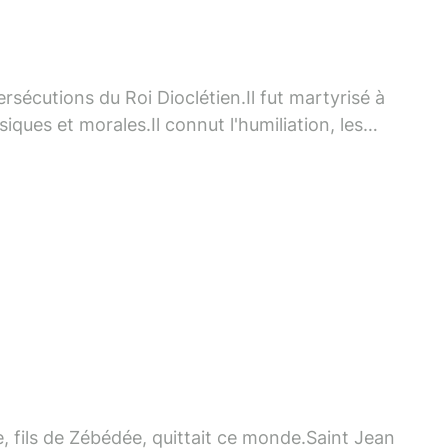
rsécutions du Roi Dioclétien.Il fut martyrisé à
iques et morales.Il connut l'humiliation, les
e par l'épée et il reçut les couronnes du
re, fils de Zébédée, quittait ce monde.Saint Jean