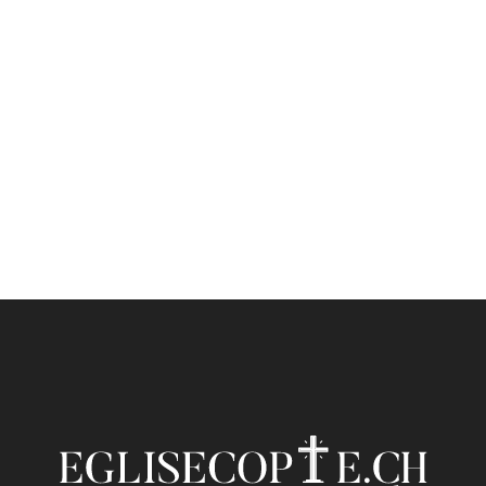
8 novembre 2015
 DES SAINTS
arc
e de Saint Marc en Egypte, celle ci était occupée par l
près Rome.Le nombre de ses habitants atteignait 600 
monde. Elle contenait plus d'un demi million de manu