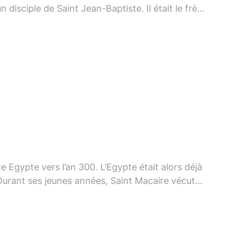
n disciple de Saint Jean-Baptiste. Il était le frère
ppela, ainsi que son frère, "Boanergès" …
 Egypte vers l’an 300. L’Egypte était alors déjà
Durant ses jeunes années, Saint Macaire vécut
 rapidement par adopter.De nombreux événements