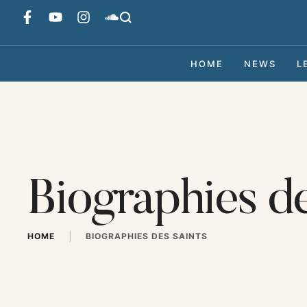
HOME
NEWS
L
Biographies de
|
HOME
BIOGRAPHIES DES SAINTS