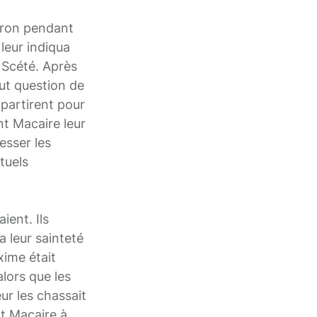
iron pendant
leur indiqua
 Scété. Après
fut question de
partirent pour
nt Macaire leur
esser les
tuels
ient. Ils
a leur sainteté
xime était
lors que les
r les chassait
nt Macaire à