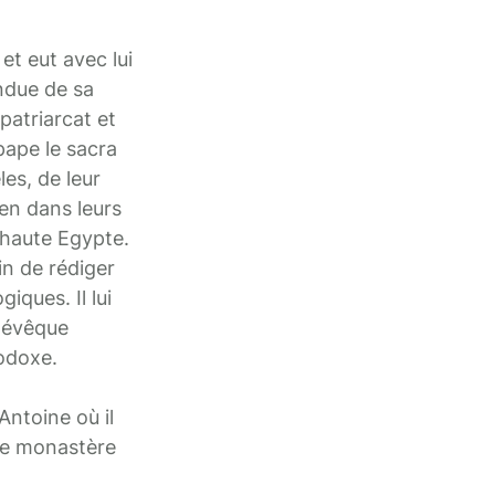
et eut avec lui
ndue de sa
 patriarcat et
pape le sacra
les, de leur
ien dans leurs
 haute Egypte.
in de rédiger
ques. Il lui
 évêque
hodoxe.
Antoine où il
 ce monastère