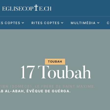
ES COPTES
RITES COPTES
MULTIMÉDIA
C
TOUBAH
17 Toubah
TIEN (DOMÈCE), LE FRÈRE DE SAINT MAXIME.
AB AL-ABAH, ÉVÊQUE DE GUÉRGA.