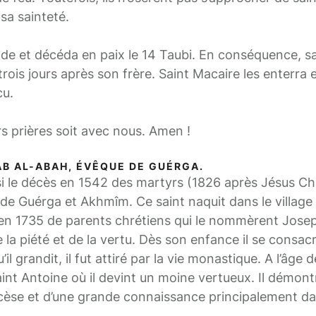
sa sainteté.
e et décéda en paix le 14 Taubi. En conséquence, sa
ois jours après son frère. Saint Macaire les enterra
cu.
rs prières soit avec nous. Amen !
AB AL-ABAH, ÉVÊQUE DE GUÉRGA.
e décès en 1542 des martyrs (1826 après Jésus Chr
e Guérga et Akhmîm. Ce saint naquit dans le village 
 en 1735 de parents chrétiens qui le nommèrent Josep
e la piété et de la vertu. Dès son enfance il se consacr
’il grandit, il fut attiré par la vie monastique. A l’âge d
int Antoine où il devint un moine vertueux. Il démont
scèse et d’une grande connaissance principalement da