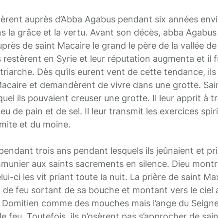
eurèrent auprès d’Abba Agabus pendant six années env
ns la grâce et la vertu. Avant son décès, abba Agabus 
près de saint Macaire le grand le père de la vallée de
 restèrent en Syrie et leur réputation augmenta et il 
arche. Dès qu’ils eurent vent de cette tendance, ils 
Macaire et demandèrent de vivre dans une grotte. Sai
el ils pouvaient creuser une grotte. Il leur apprit à tr
 de pain et de sel. Il leur transmit les exercices spiri
rmite et du moine.
endant trois ans pendant lesquels ils jeûnaient et pria
ommunier aux saints sacrements en silence. Dieu montr
ui-ci les vit priant toute la nuit. La prière de saint Ma
de feu sortant de sa bouche et montant vers le ciel a
 Domitien comme des mouches mais l’ange du Seigneu
e feu. Toutefois, ils n’osèrent pas s’approcher de sai