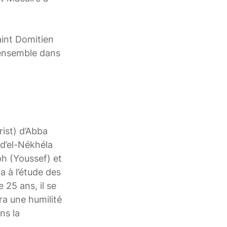
int Domitien
 ensemble dans
ist) d’Abba
d’el-Nékhéla
h (Youssef) et
a à l’étude des
e 25 ans, il se
ra une humilité
ns la