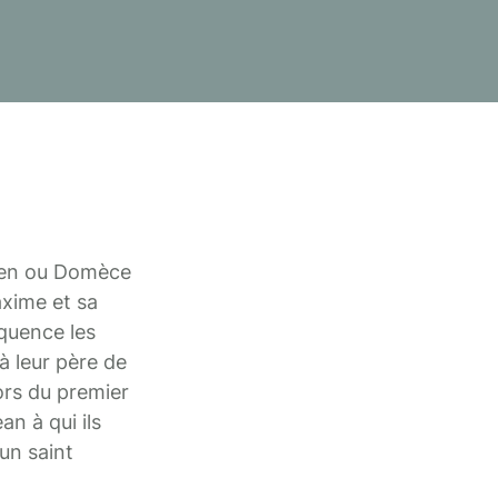
tien ou Domèce
axime et sa
équence les
à leur père de
lors du premier
n à qui ils
’un saint