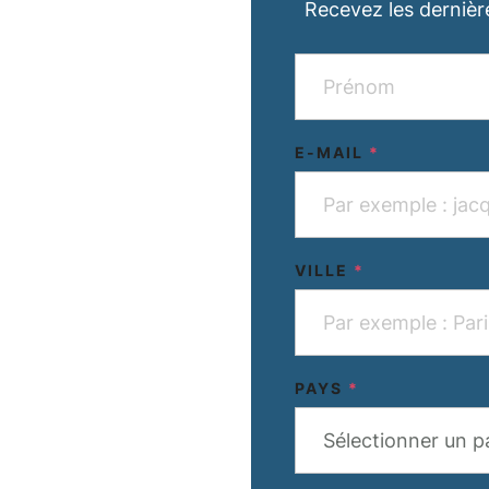
Recevez les dernièr
E-MAIL
*
VILLE
*
PAYS
*
Sélectionner un p