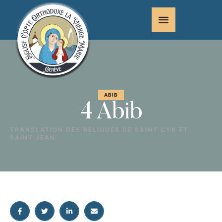
ABIB
4 Abib
TRANSLATION DES RELIQUES DE SAINT CYR ET
SAINT JEAN.