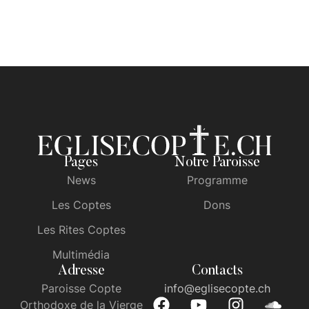
Pages
Notre Paroisse
News
Programme
Les Coptes
Dons
Les Rites Coptes
Multimédia
Adresse
Contacts
Paroisse Copte
info@eglisecopte.ch
Orthodoxe de la Vierge