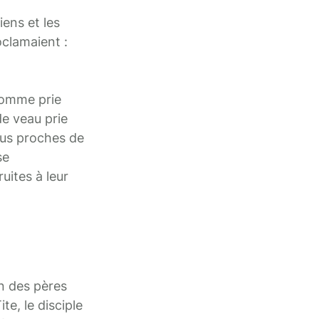
iens et les
oclamaient :
’homme prie
de veau prie
plus proches de
se
uites à leur
n des pères
te, le disciple