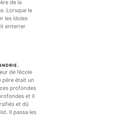
tère de la
e. Lorsque le
r les idoles
it enterrer
ANDRIE.
ur de l’école
 père était un
ances profondes
profondes et il
sifiés et dû
t. Il passa les