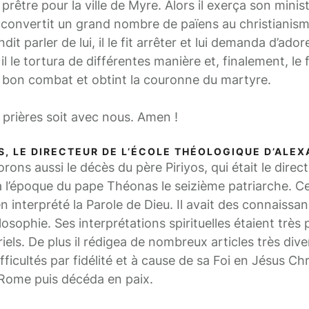
 prêtre pour la ville de Myre. Alors il exerça son minis
 convertit un grand nombre de païens au christianism
t parler de lui, il le fit arrêter et lui demanda d’adore
 il le tortura de différentes manière et, finalement, le f
on bon combat et obtint la couronne du martyre.
 prières soit avec nous. Amen !
S, LE DIRECTEUR DE L’ÉCOLE THÉOLOGIQUE D’ALEX
s aussi le décès du père Piriyos, qui était le directe
à l’époque du pape Théonas le seizième patriarche. Ce
ien interprété la Parole de Dieu. Il avait des connaiss
losophie. Ses interprétations spirituelles étaient très 
iels. De plus il rédigea de nombreux articles très diver
icultés par fidélité et à cause de sa Foi en Jésus Chris
à Rome puis décéda en paix.