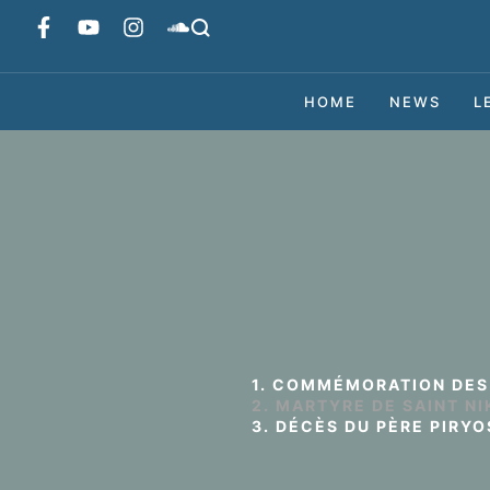
HOME
NEWS
L
1. COMMÉMORATION DES
2. MARTYRE DE SAINT N
3. DÉCÈS DU PÈRE PIRYO