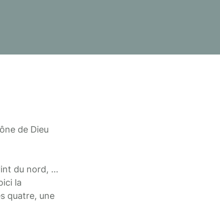
rône de Dieu
 vint du nord, …
ici la
s quatre, une