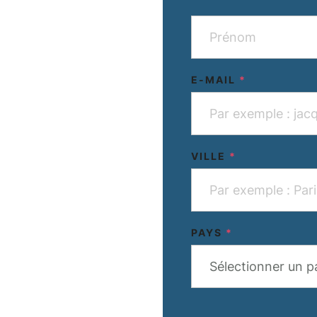
E-MAIL
*
VILLE
*
PAYS
*
Sélectionner un p