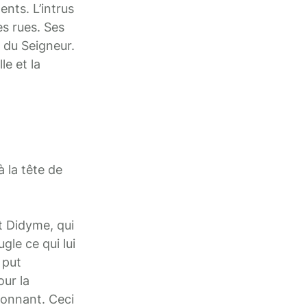
nts. L’intrus
les rues. Ses
 du Seigneur.
le et la
à la tête de
t Didyme, qui
gle ce qui lui
 put
our la
âtonnant. Ceci