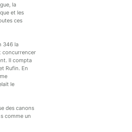
gue, la
que et les
toutes ces
n 346 la
ut concurrencer
nt. Il compta
t Rufin. En
omme
lait le
nse des canons
ains comme un