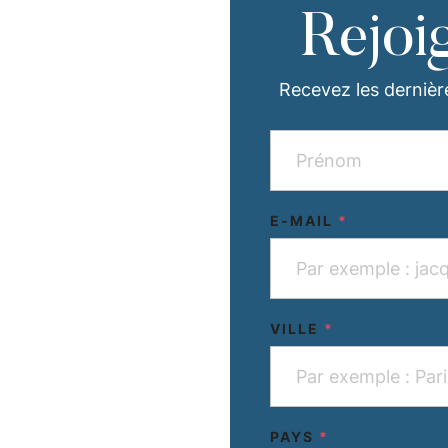
Rejoi
Recevez les dernièr
E-MAIL
*
VILLE
*
PAYS
*