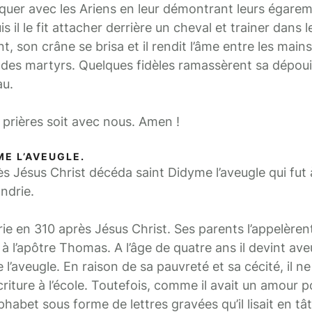
iquer avec les Ariens en leur démontrant leurs égareme
uis il le fit attacher derrière un cheval et trainer dans 
 son crâne se brisa et il rendit l’âme entre les mains
e des martyrs. Quelques fidèles ramassèrent sa dépouil
au.
 prières soit avec nous. Amen !
ME L’AVEUGLE.
ès Jésus Christ décéda saint Didyme l’aveugle qui fut 
andrie.
rie en 310 après Jésus Christ. Ses parents l’appelèren
 l’apôtre Thomas. A l’âge de quatre ans il devint aveu
 l’aveugle. En raison de sa pauvreté et sa cécité, il ne
criture à l’école. Toutefois, comme il avait un amour p
lphabet sous forme de lettres gravées qu’il lisait en t