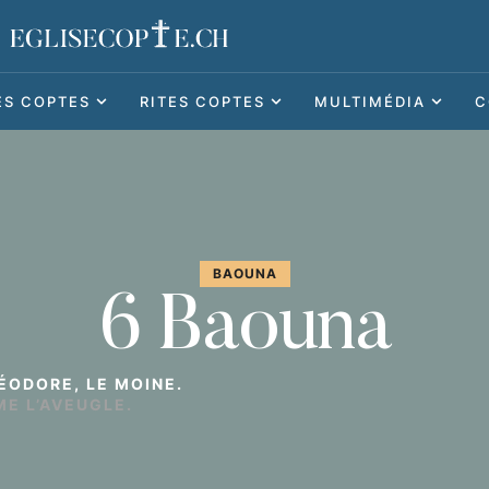
ES COPTES
RITES COPTES
MULTIMÉDIA
C
BAOUNA
6 Baouna
ÉODORE, LE MOINE.
ME L’AVEUGLE.