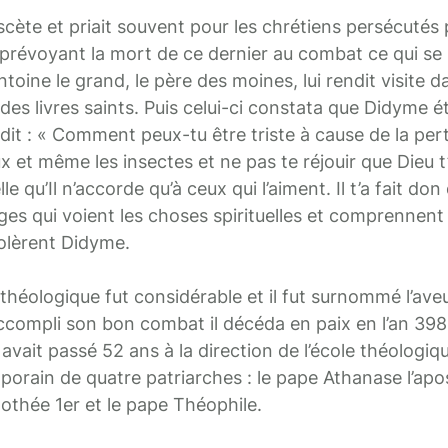
ascète et priait souvent pour les chrétiens persécutés 
on prévoyant la mort de ce dernier au combat ce qui se 
ntoine le grand, le père des moines, lui rendit visite da
 des livres saints. Puis celui-ci constata que Didyme éta
ui dit : « Comment peux-tu être triste à cause de la per
 et même les insectes et ne pas te réjouir que Dieu 
le qu’Il n’accorde qu’à ceux qui l’aiment. Il t’a fait don
es qui voient les choses spirituelles et comprennent
olèrent Didyme.
héologique fut considérable et il fut surnommé l’ave
ccompli son bon combat il décéda en paix en l’an 398
l avait passé 52 ans à la direction de l’école théologiq
mporain de quatre patriarches : le pape Athanase l’apos
mothée 1er et le pape Théophile.