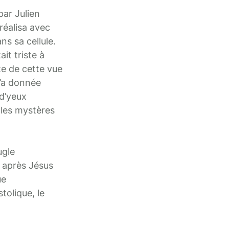
par Julien
réalisa avec
ns sa cellule.
it triste à
te de cette vue
t’a donnée
 d’yeux
 les mystères
ugle
 après Jésus
ue
tolique, le