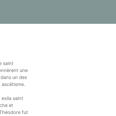
e saint
donnèrent une
a dans un des
n ascétisme.
 exila saint
che et
 Théodore fut