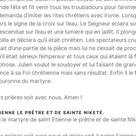
e fête et fit venir tous les troubadours pour l’anime
demanda d’imiter les rites chrétiens avec ironie. Lorsqu
rs le signe de la croix sur l’eau. Le Seigneur éclaira son
escendue sur l’eau et une lumière qui en jaillit. Il plong
billa et déclara qu’il était chrétien. Les spectateurs c
ait d’une partie de la pièce mais lui ne cessait de pro
l était sérieux l’empereur et tous ceux qui étaient là 
hose. Julien voulut le soudoyer et lui faisant de gra
ce à sa Foi chrétienne mais sans résultat. Enfin il le f
couronne du martyre.
rs prières soit avec nous. Amen !
IENNE LE PRÊTRE ET DE SAINTE NIKETÉ.
le martyre de saint Etienne le prêtre et de sainte Nik
s prières soit avec nous et gloire soit à notre Seigneu