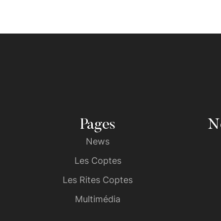
Pages
No
News
Les Coptes
Les Rites Coptes
Multimédia