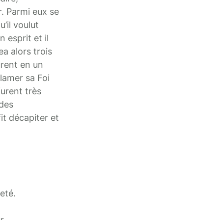
r. Parmi eux se
’il voulut
 esprit et il
ea alors trois
rurent en un
clamer sa Foi
furent très
ndes
it décapiter et
eté.
r