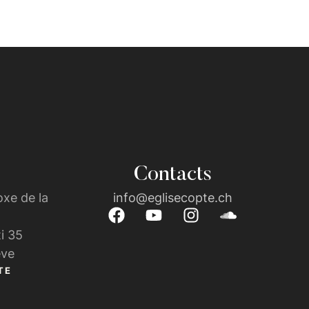
Contacts
xe de la
info@eglisecopte.ch
i 35
ève
TE