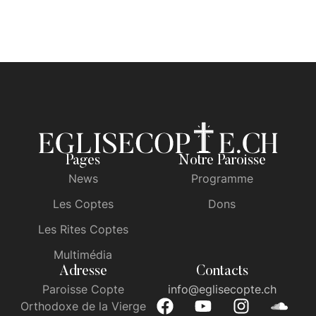
Pages
Notre Paroisse
News
Programme
Les Coptes
Dons
Les Rites Coptes
Multimédia
Adresse
Contacts
Paroisse Copte
info@eglisecopte.ch
Orthodoxe de la Vierge