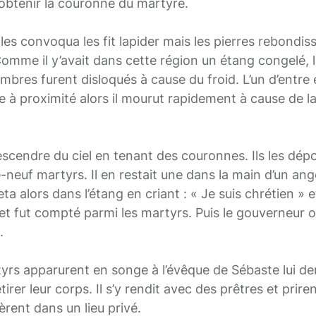
 obtenir la couronne du martyre.
les convoqua les fit lapider mais les pierres rebondis
Comme il y’avait dans cette région un étang congelé, 
embres furent disloqués à cause du froid. L’un d’entre 
e à proximité alors il mourut rapidement à cause de l
scendre du ciel en tenant des couronnes. Ils les dépo
neuf martyrs. Il en restait une dans la main d’un ange
eta alors dans l’étang en criant : « Je suis chrétien » et
 et fut compté parmi les martyrs. Puis le gouverneur o
.
tyrs apparurent en songe à l’évêque de Sébaste lui 
etirer leur corps. Il s’y rendit avec des prêtres et prire
rent dans un lieu privé.