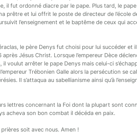
, il fut ordonné diacre par le pape. Plus tard, le pape
 prêtre et lui offrit le poste de directeur de l’école d
ursuivit l’enseignement et le baptême de ceux qui acce
raclas, le père Denys fut choisi pour lui succéder et i
46 après Jésus Christ. Lorsque l’empereur Dèce déclen
 il voulut arrêter le pape Denys mais celui-ci s’échap
à l’empereur Trébonien Galle alors la persécution se ca
résies. Il s’attaqua au sabellianisme ainsi qu’à l’ense
urs lettres concernant la Foi dont la plupart sont co
nys acheva son bon combat il décéda en paix.
 prières soit avec nous. Amen !