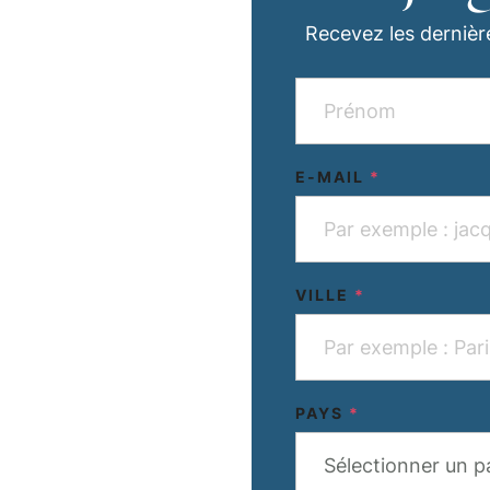
Recevez les dernièr
E-MAIL
*
VILLE
*
PAYS
*
Sélectionner un p