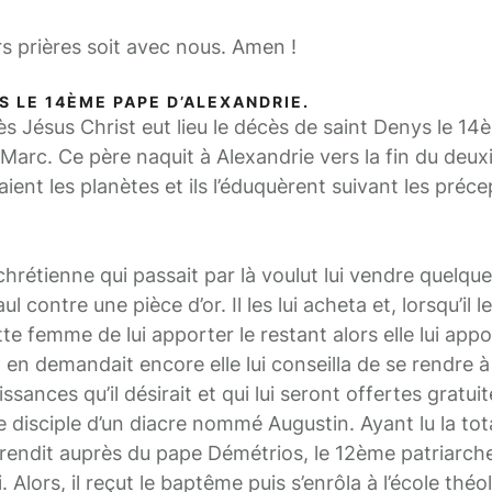
rs prières soit avec nous. Amen !
S LE 14ÈME PAPE D’ALEXANDRIE.
ès Jésus Christ eut lieu le décès de saint Denys le 14
 Marc. Ce père naquit à Alexandrie vers la fin du deux
ent les planètes et ils l’éduquèrent suivant les préce
hrétienne qui passait par là voulut lui vendre quelques
l contre une pièce d’or. Il les lui acheta et, lorsqu’il les
te femme de lui apporter le restant alors elle lui appo
en demandait encore elle lui conseilla de se rendre à l’
sances qu’il désirait et qui lui seront offertes gratuite
le disciple d’un diacre nommé Augustin. Ayant lu la tot
e rendit auprès du pape Démétrios, le 12ème patriarche,
 Alors, il reçut le baptême puis s’enrôla à l’école théo