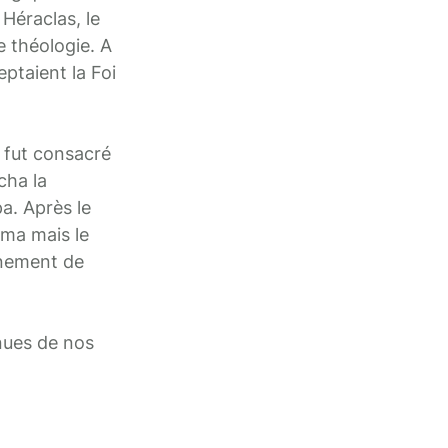
 Héraclas, le
e théologie. A
ptaient la Foi
l fut consacré
cha la
pa. Après le
lma mais le
ignement de
nnues de nos