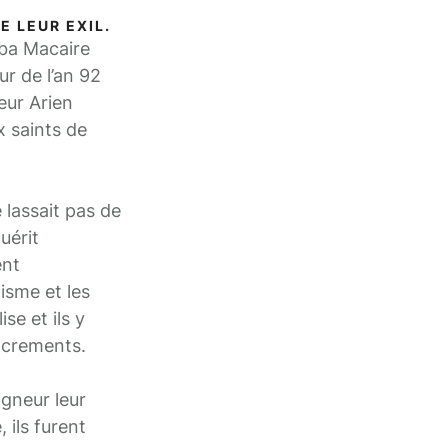
E LEUR EXIL.
bba Macaire
ur de l’an 92
eur Arien
x saints de
 lassait pas de
uérit
ent
isme et les
se et ils y
sacrements.
igneur leur
, ils furent