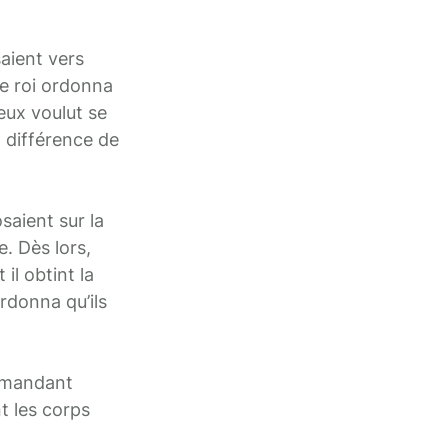
saient vers
le roi ordonna
eux voulut se
a différence de
saient sur la
. Dès lors,
 il obtint la
rdonna qu’ils
demandant
nt les corps