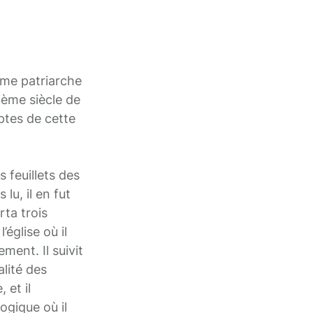
ème patriarche
ième siècle de
ptes de cette
 feuillets des
 lu, il en fut
rta trois
église où il
ment. Il suivit
alité des
 et il
logique où il