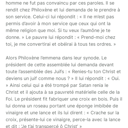
homme ne fut pas convaincu par ces paroles. Il se
rendit chez Philoxène et lui demanda de le prendre à
son service. Celui-ci lui répondit : « Il ne m’est pas
permis d’avoir à mon service que ceux qui ont la
même religion que moi. Si tu veux l’aumône je te
donne. » Le pauvre lui répondit : « Prend-moi chez
toi, je me convertirai et obéirai à tous tes ordres. »
Alors Philoxène l’emmena dans leur synode. Le
président de cette assemblée lui demanda devant
toute l’assemblée des Juifs : « Renies-tu ton Christ et
deviens un juif comme nous ? » Il lui répondit : « Oui.
» Ainsi celui qui a été trompé par Satan renia le
Christ et il ajouta à sa pauvreté matérielle celle de la
Foi. Le président fit fabriquer une croix en bois. Puis il
lui donna un roseau portant une éponge imbibée de
vinaigre et une lance et ils lui dirent : « Crache sur la
croix, présente-lui ce vinaigre, perce-la avec la lance
et dit : ‘Je t’ai transpercé ô Christ’ »