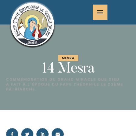
MESRA
14 Mesra
COMMÉMORATION DU GRAND MIRACLE QUE DIEU
A FAIT À L’ÉPOQUE DU PAPE THÉOPHILE LE 23ÈME
PATRIARCHE.