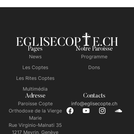
Pages
Notre Paroisse
News
Programme
Les Coptes
Dons
Les Rites Coptes
Multimédia
Adresse
Contacts
Paroisse Copte
info@eglisecopte.ch
Orthodoxe de la Vierge
Marie
Rue Virginio-Malnati 35
1217 Meyrin, Genève