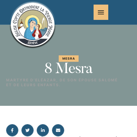
MESRA
8 Mesra
MARTYRE D’ELÉAZAR, DE SON ÉPOUSE SALOMÉ
ET DE LEURS ENFANTS.