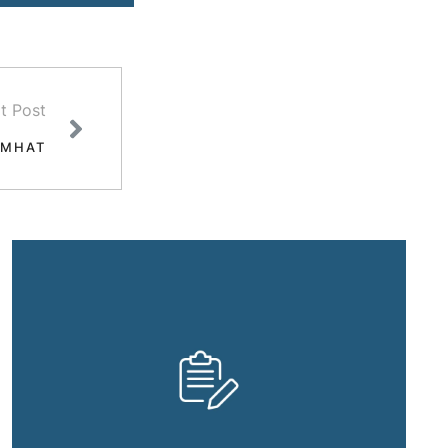
t Post
AMHAT