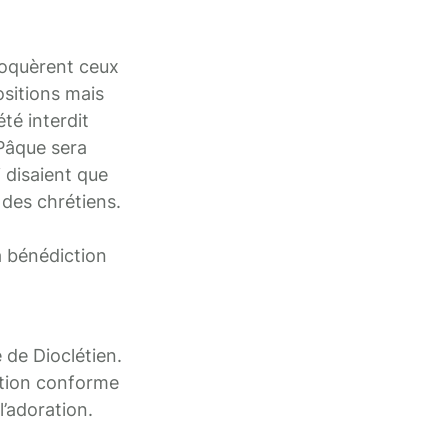
nvoquèrent ceux
ositions mais
té interdit
 Pâque sera
 disaient que
t des chrétiens.
a bénédiction
 de Dioclétien.
ation conforme
l’adoration.