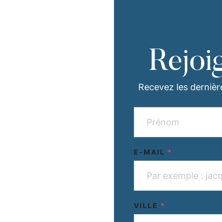
Rejoi
Recevez les dernièr
E-MAIL
*
VILLE
*