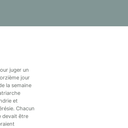
our juger un
orzième jour
de la semaine
atriarche
ndrie et
érésie. Chacun
e devait être
eraient