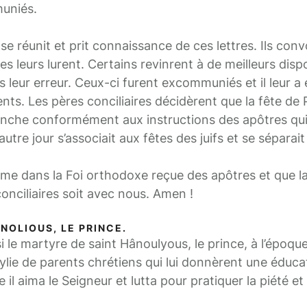
uniés.
se réunit et prit connaissance de ces lettres. Ils co
les leurs lurent. Certains revinrent à de meilleurs disp
leur erreur. Ceux-ci furent excommuniés et il leur a é
nts. Les pères conciliaires décidèrent que la fête de
anche conformément aux instructions des apôtres qui
utre jour s’associait aux fêtes des juifs et se séparai
rme dans la Foi orthodoxe reçue des apôtres et que l
onciliaires soit avec nous. Amen !
NOLIOUS, LE PRINCE.
 martyre de saint Hânoulyous, le prince, à l’époque
lie de parents chrétiens qui lui donnèrent une éduc
il aima le Seigneur et lutta pour pratiquer la piété et 
.