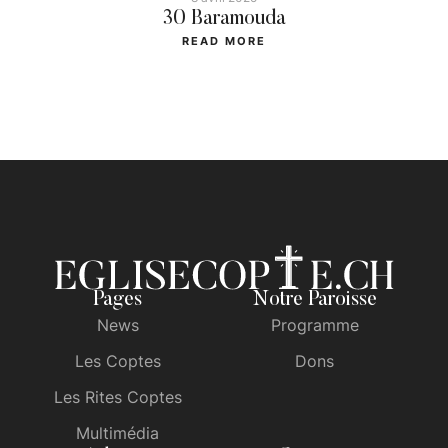
30 Baramouda
READ MORE
Pages
Notre Paroisse
News
Programme
Les Coptes
Dons
Les Rites Coptes
Multimédia