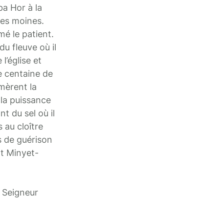
ba Hor à la
des moines.
é le patient.
du fleuve où il
l’église et
e centaine de
amèrent la
 la puissance
nt du sel où il
 au cloître
s de guérison
nt Minyet-
e Seigneur