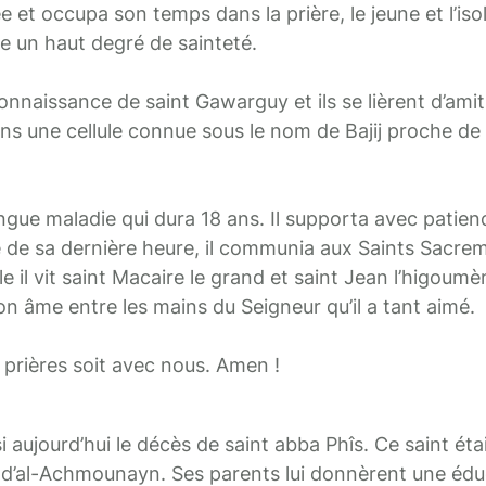
e et occupa son temps dans la prière, le jeune et l’iso
re un haut degré de sainteté.
connaissance de saint Gawarguy et ils se lièrent d’amitié
ns une cellule connue sous le nom de Bajij proche de l
gue maladie qui dura 18 ans. Il supporta avec patie
e de sa dernière heure, il communia aux Saints Sacreme
le il vit saint Macaire le grand et saint Jean l’higoum
 son âme entre les mains du Seigneur qu’il a tant aimé.
 prières soit avec nous. Amen !
jourd’hui le décès de saint abba Phîs. Ce saint était
’al-Achmounayn. Ses parents lui donnèrent une édu