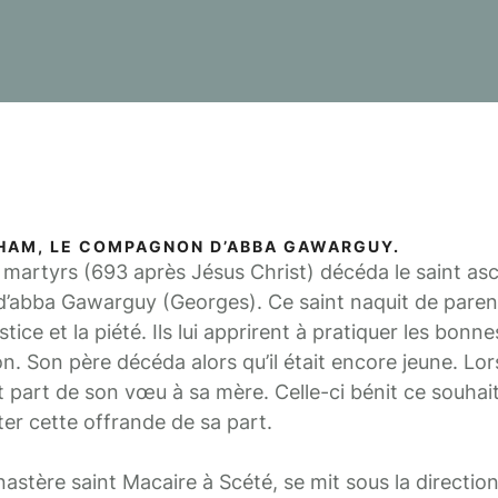
AHAM, LE COMPAGNON D’ABBA GAWARGUY.
s martyrs (693 après Jésus Christ) décéda le saint as
abba Gawarguy (Georges). Ce saint naquit de paren
stice et la piété. Ils lui apprirent à pratiquer les bon
. Son père décéda alors qu’il était encore jeune. Lorsqu
t part de son vœu à sa mère. Celle-ci bénit ce souhait
er cette offrande de sa part.
stère saint Macaire à Scété, se mit sous la direction