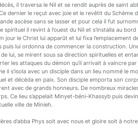
écès, il traversa le Nil et se rendit auprès de saint ab
e dernier le reçut avec joie et le revêtit du Schème 
ande ascèse sans se lasser et pour cela il fut surnomm
pirituel il revint à l’ouest du Nil et s’installa au bord 
n jour le Christ lui apparût et lui fixa l’emplacement de 
es puis lui ordonna de commencer la construction. Un
de lui, se mirent sous sa direction spirituelles et ent
rter les attaques du démon qu’il arrivait à vaincre par
vie il s’isola avec un disciple dans un lieu nommé le mo
el et décéda en paix. Son disciple emporta son corps
rèrent avec de grands honneurs. De nombreux miracle
rps. Ce lieu s’appelait Minyet-béni-Khassyb puis devi
tuelle ville de Minieh.
ères d’abba Phys soit avec nous et gloire soit à notr