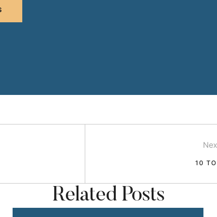
S
Nex
10 T
Related Posts