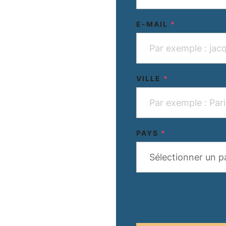
E-MAIL
*
VILLE
*
PAYS
*
Sélectionner un p