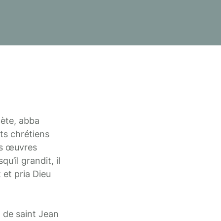
cète, abba
ts chrétiens
nes œuvres
’il grandit, il
 et pria Dieu
 de saint Jean