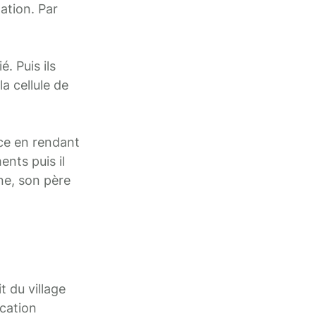
lation. Par
. Puis ils
a cellule de
nce en rendant
nts puis il
ène, son père
 du village
cation