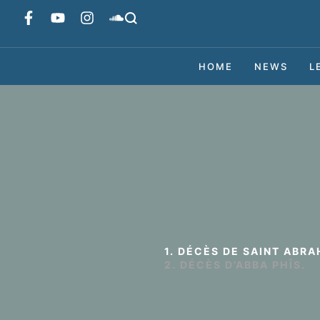
HOME
NEWS
L
1. DÉCÈS DE SAINT ABR
2. DÉCÈS D’ABBA PHÎS.