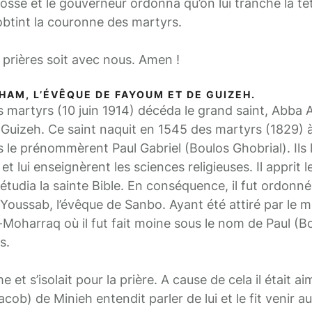
a fosse et le gouverneur ordonna qu’on lui tranche la têt
l obtint la couronne des martyrs.
 prières soit avec nous. Amen !
HAM, L’ÉVÊQUE DE FAYOUM ET DE GUIZEH.
es martyrs (10 juin 1914) décéda le grand saint, Abba
Guizeh. Ce saint naquit en 1545 des martyrs (1829) 
ls le prénommèrent Paul Gabriel (Boulos Ghobrial). Ils
t lui enseignèrent les sciences religieuses. Il apprit 
t étudia la sainte Bible. En conséquence, il fut ordonn
 Youssab, l’évêque de Sanbo. Ayant été attiré par le 
Moharraq où il fut fait moine sous le nom de Paul (Bo
s.
 et s’isolait pour la prière. A cause de cela il était ai
b) de Minieh entendit parler de lui et le fit venir au