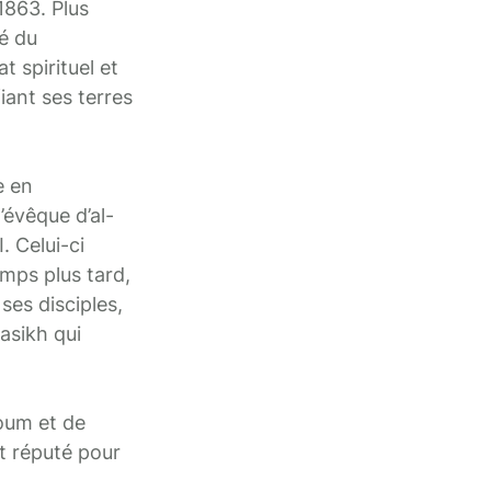
1863. Plus
é du
t spirituel et
iant ses terres
e en
’évêque d’al-
. Celui-ci
emps plus tard,
ses disciples,
asikh qui
youm et de
t réputé pour