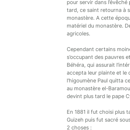
pour servir dans l’évêché 
tard, ce saint retourna à
monastère. A cette époque i
matériel du monastère. De
agricoles.
Cependant certains moines
s’occupant des pauvres et
Béhéra, qui assurait l’inté
accepta leur plainte et l
l’higoumène Paul quitta c
au monastère el-Baramous
devint plus tard le pape Cyr
En 1881 il fut choisi plus
Guizeh puis fut sacré sou
2 choses :