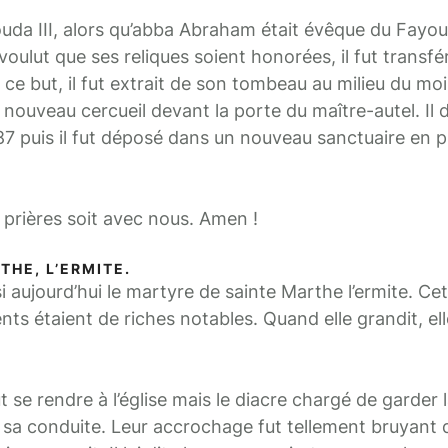
uda III, alors qu’abba Abraham était évêque du Fayo
voulut que ses reliques soient honorées, il fut transf
ce but, il fut extrait de son tombeau au milieu du mo
nouveau cercueil devant la porte du maître-autel. Il
987 puis il fut déposé dans un nouveau sanctuaire en 
 prières soit avec nous. Amen !
THE, L’ERMITE.
jourd’hui le martyre de sainte Marthe l’ermite. Cett
ts étaient de riches notables. Quand elle grandit, el
t se rendre à l’église mais le diacre chargé de garder l
e sa conduite. Leur accrochage fut tellement bruyant 