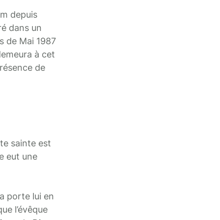
um depuis
éré dans un
is de Mai 1987
 demeura à cet
présence de
e sainte est
le eut une
a porte lui en
que l’évêque