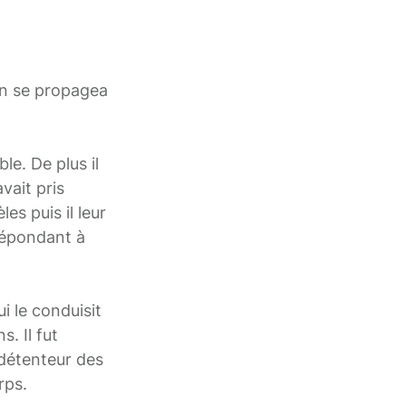
on se propagea
e. De plus il
vait pris
les puis il leur
répondant à
i le conduisit
. Il fut
 détenteur des
rps.