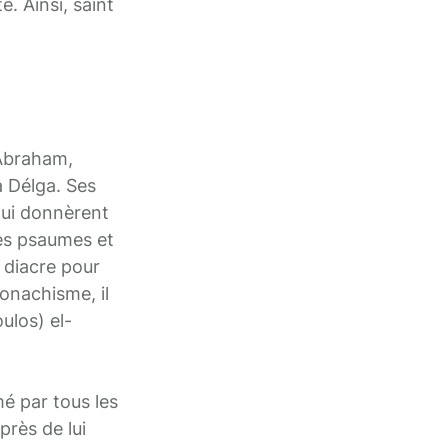
e. Ainsi, saint
 Abraham,
à Délga. Ses
 lui donnèrent
les psaumes et
é diacre pour
monachisme, il
ulos) el-
mé par tous les
près de lui