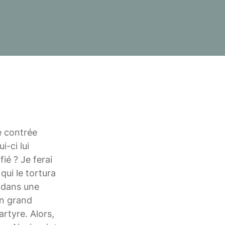
e contrée
i-ci lui
ié ? Je ferai
 qui le tortura
u dans une
un grand
artyre. Alors,