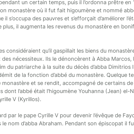
pendant un certain temps, puis il l’ordonna prêtre en 
 son monastère où il fut fait higoumène et nommé abb
l s’occupa des pauvres et s’efforçait d’améliorer l’éta
 plus, il augmenta les revenus du monastère en bonif
 considéraient qu’il gaspillait les biens du monastèr
 des nécessiteux. Ils le dénoncèrent à Abba Marcos, l
rim du patriarche à la suite du décès d’abba Dimitrios II
e démit de la fonction d’abbé du monastère. Quelque t
e monastère et se rendit, accompagné de certains de 
 dont l’abbé était l’higoumène Youhanna (Jean) el-N
ille V (Kyrillos).
 tard par le pape Cyrille V pour devenir l’évêque de Fa
s le nom d’abba Abraham. Pendant son épiscopat il fu