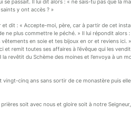
ui se passait. Il lui dit alors : « ne sais-tu pas que la 
 saints y ont accès ? »
r et dit : « Accepte-moi, père, car à partir de cet inst
e ne plus commettre le péché. » Il lui répondit alors : «
vêtements en soie et tes bijoux en or et reviens ici. »
i et remit toutes ses affaires à l’évêque qui les vendit 
il la revêtit du Schème des moines et l’envoya à un m
t vingt-cinq ans sans sortir de ce monastère puis ell
prières soit avec nous et gloire soit à notre Seigneur,