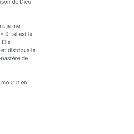
maison de Dieu
ant je me
 Si tel est le
 Elle
et distribua le
onastère de
e mourut en