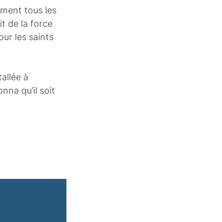
ement tous les
it de la force
our les saints
tallée à
onna qu’il soit