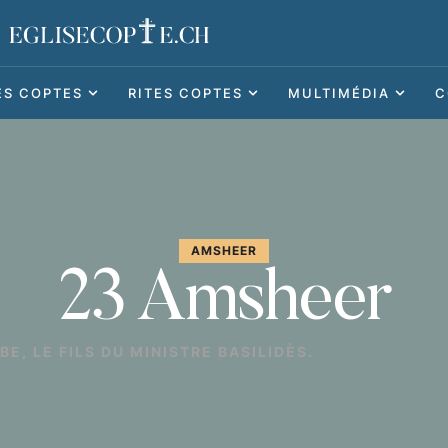
ES COPTES
RITES COPTES
MULTIMÉDIA
C
AMSHEER
23 Amsheer
E, LE FILS DU MINISTRE BASILIDÈS.