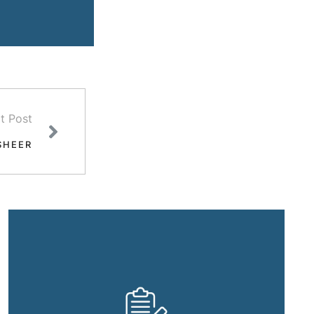
t Post
SHEER