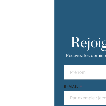
Rejoi
Recevez les dernièr
E-MAIL
*