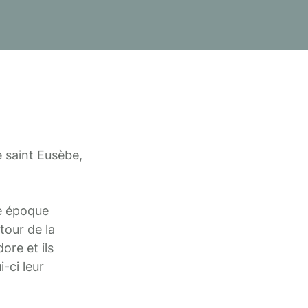
e saint Eusèbe,
te époque
tour de la
ore et ils
-ci leur