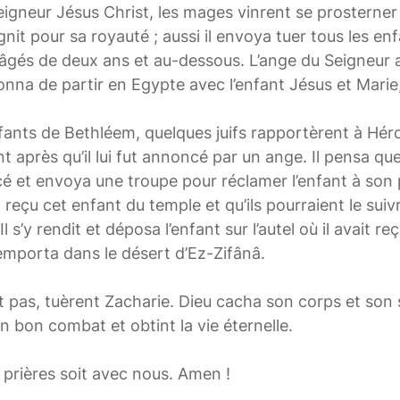
eigneur Jésus Christ, les mages vinrent se prosterner
gnit pour sa royauté ; aussi il envoya tuer tous les en
 âgés de deux ans et au-dessous. L’ange du Seigneur 
onna de partir en Egypte avec l’enfant Jésus et Marie
fants de Bethléem, quelques juifs rapportèrent à Hér
t après qu’il lui fut annoncé par un ange. Il pensa qu
cé et envoya une troupe pour réclamer l’enfant à son 
it reçu cet enfant du temple et qu’ils pourraient le suiv
 s’y rendit et déposa l’enfant sur l’autel où il avait r
 l’emporta dans le désert d’Ez-Zifânâ.
nt pas, tuèrent Zacharie. Dieu cacha son corps et son
son bon combat et obtint la vie éternelle.
 prières soit avec nous. Amen !