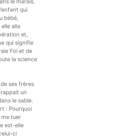
ans le marais.
l’enfant qui
du bébé,
lle alla
nération et,
e qui signifie
raie Foi et de
oute la science
 de ses frères
 frappait un
 dans le sable.
ort : Pourquoi
u me tuer
e est-elle
elui-ci