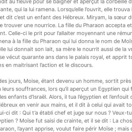
dit au fleuve pour se baigner et aperçut la corbeille d
te, qui la lui ramena. Lorsqu’elle l’ouvrit, elle trouva 
ie et dit c’est un enfant des Hébreux. Miryam, la sœur 
trouver une nourrice. La fille du Pharaon accepta et e
nt. Celle-ci le prit pour l’allaiter moyennant une rému
ramena à la fille du Pharaon qui lui donna le nom de Moïs
le lui donnait son lait, sa mère le nourrit aussi de la v
se vécut quarante ans dans le palais royal, et apprit t
s en maitrisant l’action et le discours.
n des jours, Moise, étant devenu un homme, sortit près
it à leurs souffrances, lors qu’il aperçut un Egyptien qui
es enfants d’Israël. Alors, il tua l’égyptien et l’enfouit
ébreux en venir aux mains, et il dit à celui qui avait t
i-ci dit : Qui t’a établi chef et juge sur nous ? Veux-t
tien ? Moïse fut saisi de crainte, et il se dit : La chos
raon, l’ayant apprise, voulut faire périr Moïse ; mais c