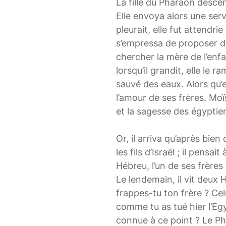
La fille du Pharaon descen
Elle envoya alors une servan
pleurait, elle fut attendr
s’empressa de proposer de 
chercher la mère de l’enfa
lorsqu’il grandit, elle le 
sauvé des eaux. Alors qu’el
l’amour de ses frères. Moï
et la sagesse des égyptien
Or, il arriva qu’après bie
les fils d’Israël ; il pensa
Hébreu, l’un de ses frères l
Le lendemain, il vit deux H
frappes-tu ton frère ? Celu
comme tu as tué hier l’Egyp
connue à ce point ? Le Pha