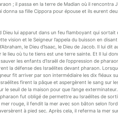
araon ; il passa en la terre de Madian où il rencontra J
ui donna sa fille Cippora pour épouse et ils eurent deux 
Dieu lui apparut dans un feu flamboyant qui sortait d
e vision et le Seigneur l’appela du buisson en disant :
’Abraham, le Dieu d’lsaac, le Dieu de Jacob. Il lui dit au
le lieu où tu te tiens est une terre sainte. Et Il lui don
auver les enfants d’Israël de l’oppression de pharaon
rirent la défense des Israélites devant pharaon. Lorsq
neur fit arriver par son intermédiaire les dix fléaux su
israélites firent la pâque et aspergèrent le sang sur l
r le seuil de la maison pour que l’ange exterminateur
pharaon fut obligé de permettre au Israélites de sorti
 mer rouge, il fendit la mer avec son bâton selon l’ordr
raversèrent à pied sec. Après cela, il referma la mer s