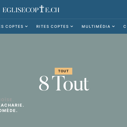
ES COPTES
RITES COPTES
MULTIMÉDIA
C
TOUT
8 Tout
MOÏSE.
ZACHARIE.
IOMÈDE.