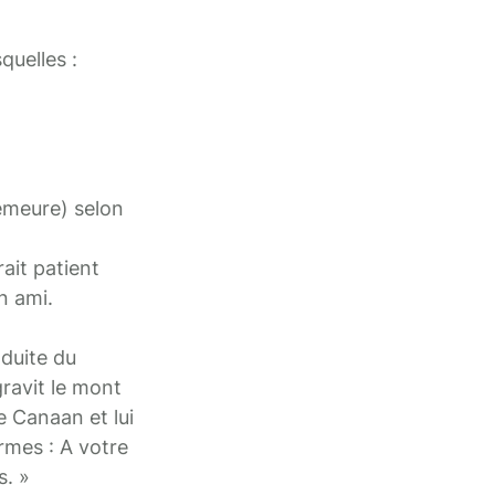
quelles :
demeure) selon
ait patient
n ami.
nduite du
gravit le mont
e Canaan et lui
ermes : A votre
s. »