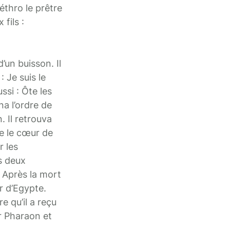
éthro le prêtre
fils :
’un buisson. Il
 Je suis le
ssi : Ôte les
na l’ordre de
. Il retrouva
ue le cœur de
r les
es deux
. Après la mort
r d’Egypte.
e qu’il a reçu
ur Pharaon et