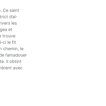
. Ce saint
rict d’al-
nvers les
agea et
se trouve
ci le fit
n chemin, le
a de l’amadouer
e. Il obtint
rèrent avec