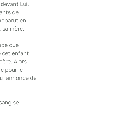
 devant Lui.
fants de
apparut en
, sa mère.
ode que
e cet enfant
père. Alors
re pour le
eçu l’annonce de
 sang se