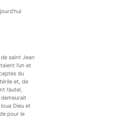
jourd’hui
 de saint Jean
taient l’un et
éceptes du
érile et, de
t l’autel,
l demeurait
 loua Dieu et
de pour le