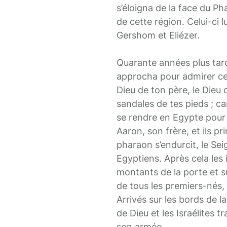
s’éloigna de la face du Ph
de cette région. Celui-ci l
Gershom et Eliézer.
Quarante années plus tard 
approcha pour admirer cett
Dieu de ton père, le Dieu d
sandales de tes pieds ; car 
se rendre en Egypte pour s
Aaron, son frère, et ils p
pharaon s’endurcit, le Seig
Egyptiens. Après cela les 
montants de la porte et su
de tous les premiers-nés, 
Arrivés sur les bords de la
de Dieu et les Israélites t
son armée.