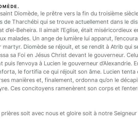
IOMÈDE.
aint Diomède, le prêtre vers la fin du troisième siècle
ts de Tharchébi qui se trouve actuellement dans le dist
’el-Beheira. Il aimait l’Eglise, était miséricordieux e
aux malades. Un ange de lumière lui apparut, l’encour
nir martyr. Diomède se réjouit, et se rendit à Atrib qui 
sa sa Foi en Jésus Christ devant le gouverneur. Celui-
puis l’envoya à Lucien le gouverneur d’Alexandrie. E
nforta, le fortifia ce qui réjouit son âme. Lucien tent
erses manières et, finalement, ordonna qu’on le décapit
yre. Ces concitoyens ramenèrent son corps et l’enter
prières soit avec nous et gloire soit à notre Seigneur