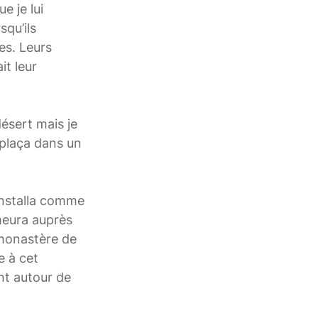
e je lui
squ’ils
es. Leurs
it leur
désert mais je
 plaça dans un
’installa comme
meura auprès
 monastère de
e à cet
ent autour de