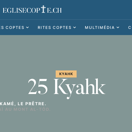
ES COPTES
RITES COPTES
MULTIMÉDIA
C
KYAHK
25 Kyahk
 KAMÉ, LE PRÊTRE.
AÏ AU MONT AL-TÔD.