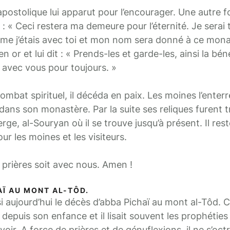
apostolique lui apparut pour l’encourager. Une autre fo
it : « Ceci restera ma demeure pour l’éternité. Je serai
mme j’étais avec toi et mon nom sera donné à ce mona
en or et lui dit : « Prends-les et garde-les, ainsi la bé
 avec vous pour toujours. »
ombat spirituel, il décéda en paix. Les moines l’enterr
dans son monastère. Par la suite ses reliques furent 
rge, al-Souryan où il se trouve jusqu’à présent. Il res
r les moines et les visiteurs.
 prières soit avec nous. Amen !
AÏ AU MONT AL-TÔD.
jourd’hui le décès d’abba Pichaï au mont al-Tôd. Ce
 depuis son enfance et il lisait souvent les prophétie
le voir. A force de prières et de génuflexions, il ne s’oc