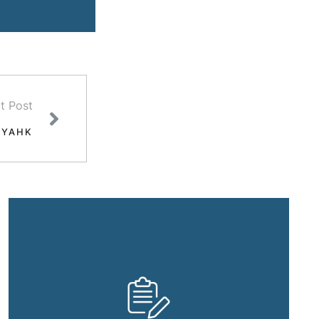
t Post
KYAHK