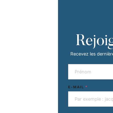
Rejoi
Recevez les dernièr
E-MAIL
*