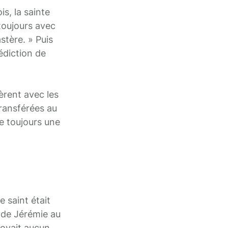
is, la sainte
 toujours avec
stère. » Puis
nédiction de
èrent avec les
transférées au
te toujours une
 saint était
s de Jérémie au
troyait aucun