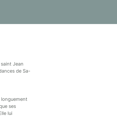
 saint Jean
ndances de Sa-
nt longuement
 que ses
le lui