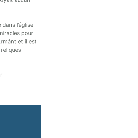
dans l’église
miracles pour
rmânt et il est
reliques
r