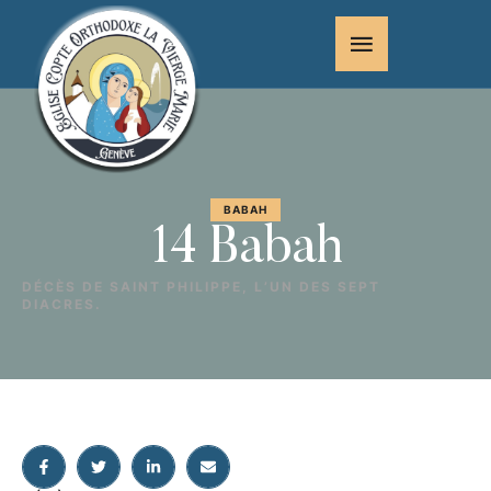
BABAH
14 Babah
DÉCÈS DE SAINT PHILIPPE, L’UN DES SEPT
DIACRES.