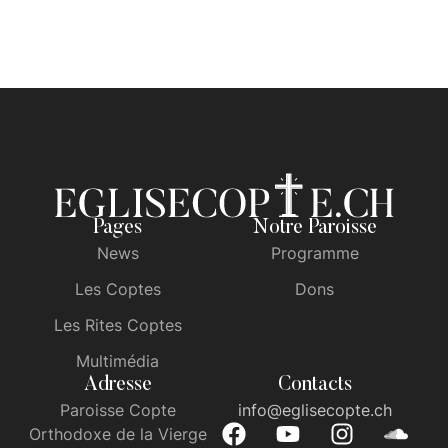
Pages
Notre Paroisse
News
Programme
Les Coptes
Dons
Les Rites Coptes
Multimédia
Adresse
Contacts
Paroisse Copte
info@eglisecopte.ch
Orthodoxe de la Vierge