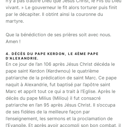
n’y a pas d’autre Dieu que Jésus Christ, le Fils du Dieu
vivant. » Le gouverneur le fit alors torturer puis finit
par le décapiter. Il obtint ainsi la couronne du
martyre.
Que la bénédiction de ses prières soit avec nous.
Amen !
4. DÉCÈS DU PAPE KERDON, LE 4ÈME PAPE
D’ALEXANDRIE.
En ce jour de l’an 106 après Jésus Christ décéda le
pape saint Kerdon (Kerdwnou) le quatrième
patriarche de la prédication de saint Marc. Ce pape
naquit à Alexandrie, fut baptisé par l’apôtre saint
Marc et apprit tout ce qui a trait à l’Eglise. Après le
décès du pape Milius (Miliou) il fut consacré
patriarche en l’an 95 après Jésus Christ. Il s’occupa
de ses fidèles de la meilleure façon par
l’enseignement, les sermons et la proclamation de
l’Evangile. Et après avoir accompli son bon combat, il