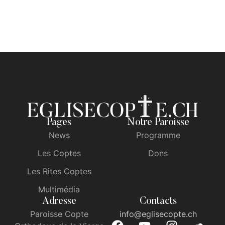
Pages
Notre Paroisse
News
Programme
Les Coptes
Dons
Les Rites Coptes
Multimédia
Adresse
Contacts
Paroisse Copte
info@eglisecopte.ch