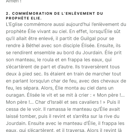
Amen !
2. COMMÉMORATION DE L’ENLÈVEMENT DU
PROPHÈTE ELIE.
L’Eglise commémore aussi aujourd’hui l’enlèvement du
prophète Élie vivant au ciel. En effet, lorsqu’Élie sût
qu’il allait être enlevé, il partit de Guilgal pour se
rendre à Béthel avec son disciple Élisée. Ensuite, ils
se rendirent ensemble au bord du Jourdain. Élie prit
son manteau, le roula et en frappa les eaux, qui
s’écartèrent de part et d’autre. Ils traversèrent tous
deux à pied sec. Ils étaient en train de marcher tout
en parlant lorsqu’un char de feu, avec des chevaux de
feu, les sépara. Alors, Élie monta au ciel dans un
ouragan. Élisée le vit et se mit à crier : « Mon père !…
Mon père !… Char d’Israël et ses cavaliers ! » Puis il
cessa de le voir. Il ramassa le manteau qu’Élie avait
laissé tomber, puis il revint et s’arrêta sur la rive du
Jourdain. Ensuite avec le manteau d’Élie, il frappa les
eaux, qui s’écartèrent, et il traversa. Alors il revint là