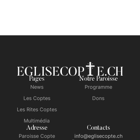
Pages
Notre Paroisse
News
Programme
Les Coptes
Dons
Les Rites Coptes
Multimédia
Adresse
Contacts
Paroisse Copte
info@eglisecopte.ch