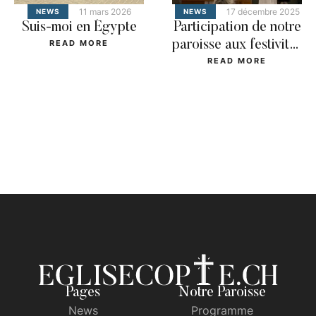
11 mars 2026
NEWS
Suis-moi en Égypte
READ MORE
Pages
Notre Paroisse
News
Programme
Les Coptes
Dons
Les Rites Coptes