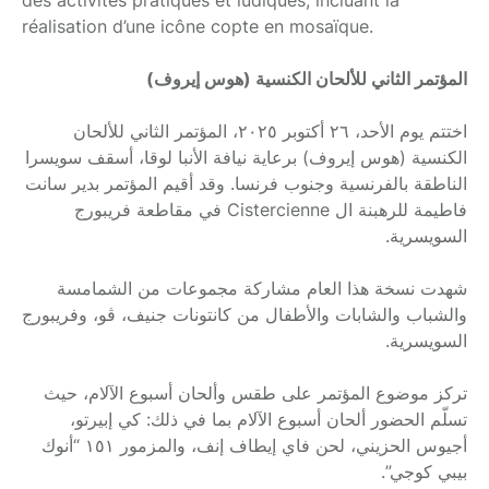
réalisation d’une icône copte en mosaïque.
المؤتمر الثاني للألحان الكنسية (هوس إيروف)
اختتم يوم الأحد، ٢٦ أكتوبر ٢٠٢٥، المؤتمر الثاني للألحان
الكنسية (هوس إيروف) برعاية نيافة الأنبا لوقا، أسقف سويسرا
الناطقة بالفرنسية وجنوب فرنسا. وقد أقيم المؤتمر بدير سانت
فاطيمة للرهبنة ال Cistercienne في مقاطعة فريبورج
السويسرية.
شهدت نسخة هذا العام مشاركة مجموعات من الشمامسة
والشباب والشابات والأطفال من كانتونات جنيف، ڤو، وفريبورج
السويسرية.
تركز موضوع المؤتمر على طقس وألحان أسبوع الآلام، حيث
تسلّم الحضور ألحان أسبوع الآلام بما في ذلك: كي إبيرتو،
أجيوس الحزيني، لحن فاي إيطاف إنف، والمزمور ١٥١ “أنوك
بيبي كوجي”.