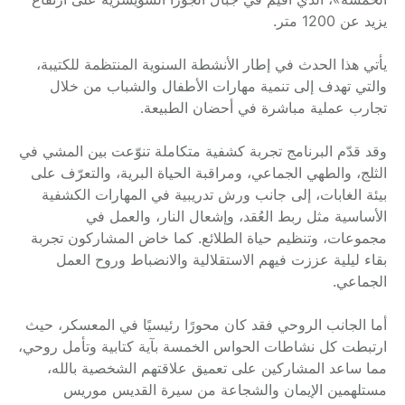
يزيد عن 1200 متر.
يأتي هذا الحدث في إطار الأنشطة السنوية المنتظمة للكتيبة،
والتي تهدف إلى تنمية مهارات الأطفال والشباب من خلال
تجارب عملية مباشرة في أحضان الطبيعة.
وقد قدّم البرنامج تجربة كشفية متكاملة تنوّعت بين المشي في
الثلج، والطهي الجماعي، ومراقبة الحياة البرية، والتعرّف على
بيئة الغابات، إلى جانب ورش تدريبية في المهارات الكشفية
الأساسية مثل ربط العُقد، وإشعال النار، والعمل في
مجموعات، وتنظيم حياة الطلائع. كما خاض المشاركون
تجربة
بقاء ليلية
عززت فيهم الاستقلالية والانضباط وروح العمل
الجماعي.
أما الجانب الروحي فقد كان محورًا رئيسيًا في المعسكر، حيث
ارتبطت كل نشاطات الحواس الخمسة بآية كتابية وتأمل روحي،
مما ساعد المشاركين على تعميق علاقتهم الشخصية بالله،
مستلهمين الإيمان والشجاعة من سيرة القديس موريس