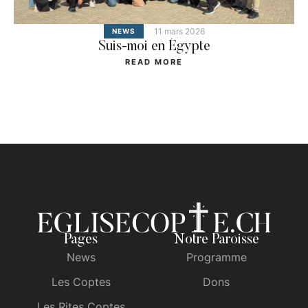
11 mars 2026
NEWS
Suis-moi en Égypte
READ MORE
Pages
Notre Paroisse
News
Programme
Les Coptes
Dons
Les Rites Coptes