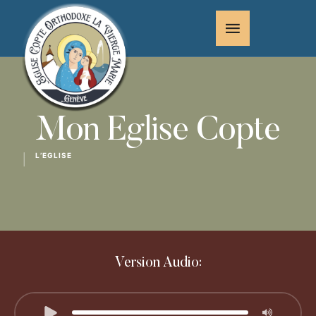
Mon Eglise Copte
L’EGLISE
│
Version Audio: