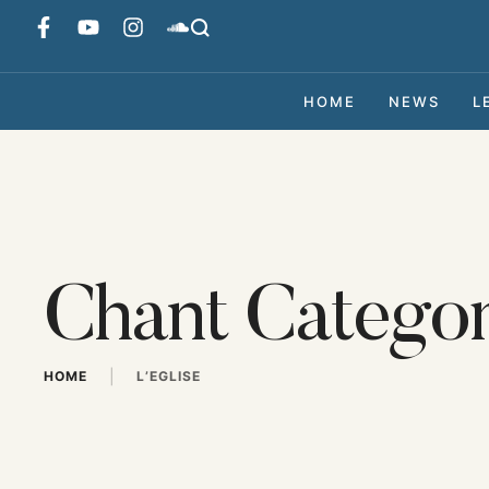
HOME
NEWS
L
Chant Categor
|
HOME
L’EGLISE