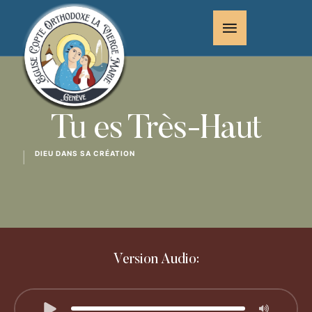
Tu es Très-Haut
DIEU DANS SA CRÉATION
│
Version Audio: