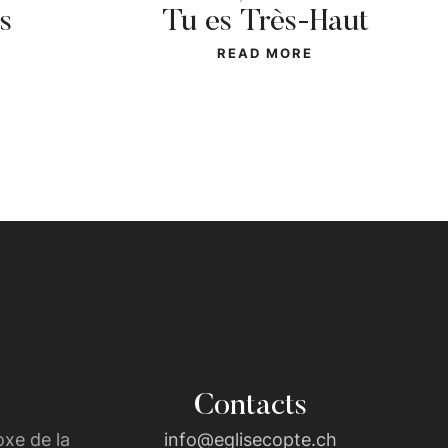
s
Tu es Très-Haut
READ MORE
Contacts
xe de la
info@eglisecopte.ch