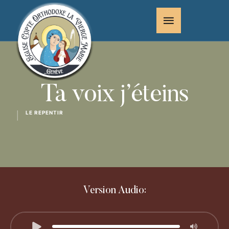
Ta voix j’éteins
LE REPENTIR
│
Version Audio: