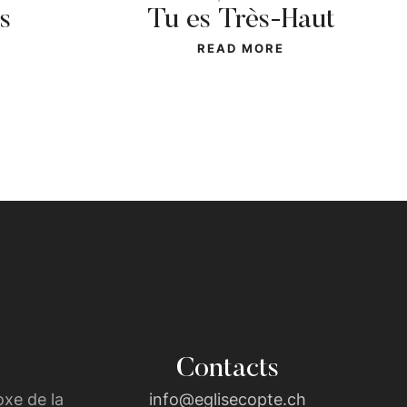
s
Tu es Très-Haut
READ MORE
Contacts
xe de la
info@eglisecopte.ch