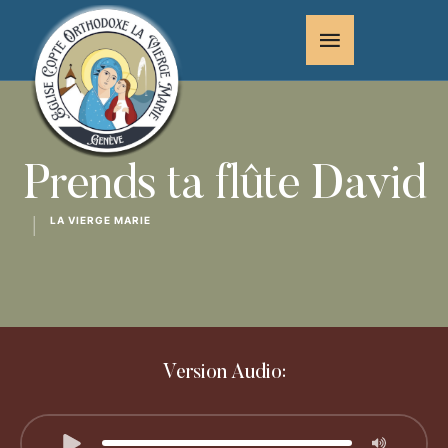
Prends ta flûte David
LA VIERGE MARIE
│
Version Audio: