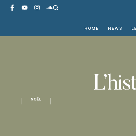
HOME
NEWS
L
L’his
NOËL
│
│