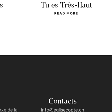
s
Tu es Très-Haut
READ MORE
Contacts
xe de la
info@eglisecopte.ch