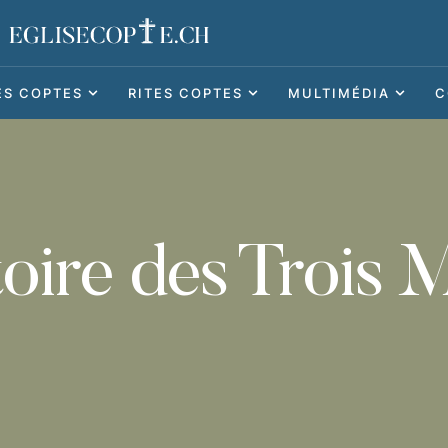
ES COPTES
RITES COPTES
MULTIMÉDIA
C
toire des Trois