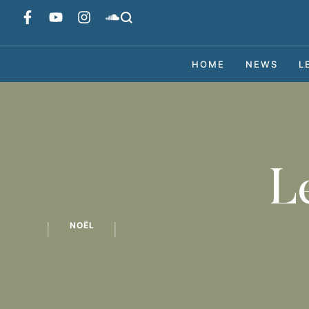
HOME
NEWS
L
L
NOËL
│
│