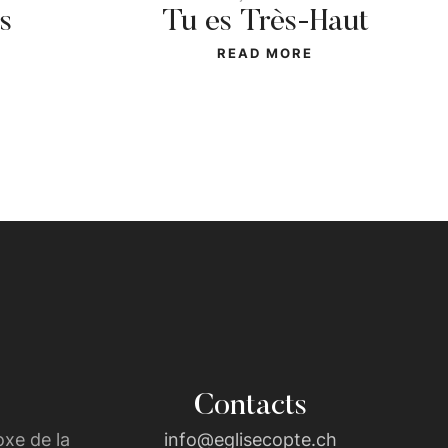
s
Tu es Très-Haut
READ MORE
Contacts
xe de la
info@eglisecopte.ch