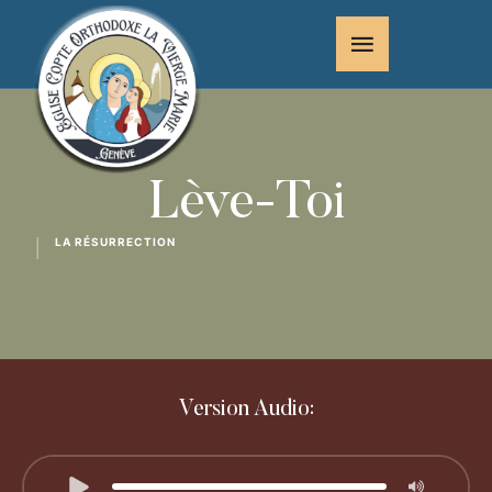
Lève-Toi
LA RÉSURRECTION
│
Version Audio: