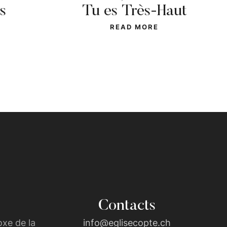
s
Tu es Très-Haut
READ MORE
Contacts
xe de la
info@eglisecopte.ch