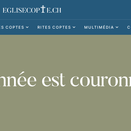
ES COPTES
RITES COPTES
MULTIMÉDIA
C
nnée est couro