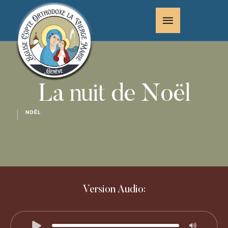
La nuit de Noël
NOËL
│
Version Audio: