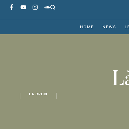
HOME
NEWS
L
Là
LA CROIX
│
│