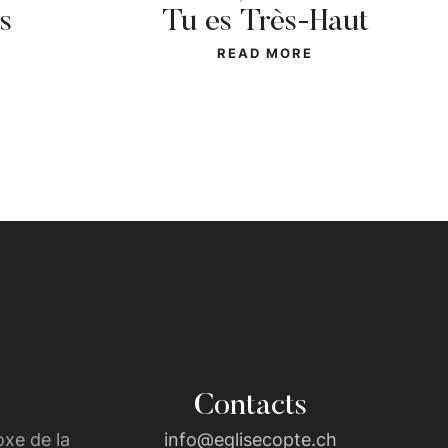
s
Tu es Très-Haut
READ MORE
Contacts
xe de la
info@eglisecopte.ch