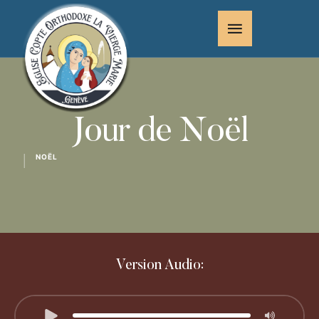
Jour de Noël
NOËL
│
Version Audio: