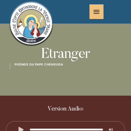
Etranger
POÈMES DU PAPE CHENOUDA
│
Version Audio: