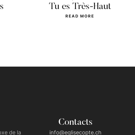
s
Tu es Très-Haut
READ MORE
Contacts
xe de la
info@eglisecopte.ch